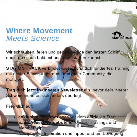
Where Movement
Meets Science
Wir schrauben, feilen und geben gerade den letzten Schliff,
damit du schon bald mit uns durchstarten kannst.
STAY ON TRACK
verbindet wissenschaftlich fundiertes Training
mit echter Bewegungsfreude und einer Community, die
motiviert.
Trag dich jetzt in unseren Newsletter ein
, bevor dein innerer
Schweinehund es sich anders überlegt.
Freu dich auf:
exklusive Previews
noch vor dem offiziellen Start
Early-Access-Angebote
für unsere Trainings und
Membership
Neuigkeiten, Inspiration und Tipps rund um Bewegung,