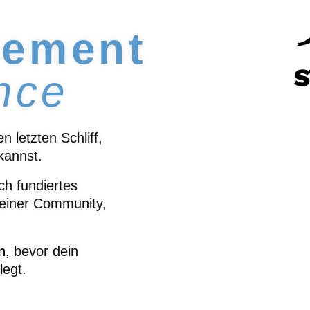
vement
nce
 letzten Schliff,
kannst.
ch fundiertes
 einer Community,
n
, bevor dein
legt.